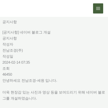
콘
텐
츠
로
공지사항
건
[공지사항] 네이버 블로그 개설
너
공지사항
뛰
작성자
기
전남조경(주)
작성일
2024-02-14 07:35
조회
46450
안녕하세요 전남조경-세원 입니다.
더욱 현장감 있는 사진과 영상 등을 보여드리기 위해 네이버 블로
그를 개설하였습니다.