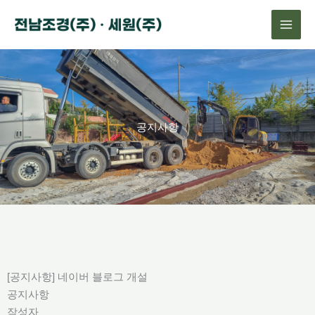
콘
텐
츠
로
건
너
뛰
공지사항
기
[공지사항] 네이버 블로그 개설
공지사항
작성자