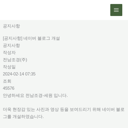
콘
텐
츠
로
공지사항
건
[공지사항] 네이버 블로그 개설
너
공지사항
뛰
작성자
기
전남조경(주)
작성일
2024-02-14 07:35
조회
45576
안녕하세요 전남조경-세원 입니다.
더욱 현장감 있는 사진과 영상 등을 보여드리기 위해 네이버 블로
그를 개설하였습니다.