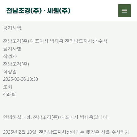
콘
텐
츠
로
공지사항
건
전남조경(주) 대표이사 박재홍 전라남도지사상 수상
너
공지사항
뛰
작성자
기
전남조경(주)
작성일
2025-02-26 13:38
조회
45505
안녕하십니까, 전남조경(주) 대표이사 박재홍입니다.
2025년 2월 18일,
전라남도지사상
이라는 뜻깊은 상을 수상하게