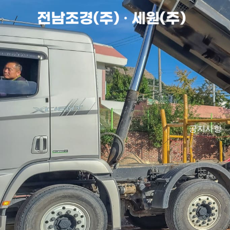
콘
텐
츠
로
건
너
뛰
기
공지사항