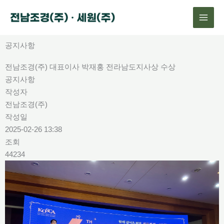
콘
텐
츠
로
공지사항
건
전남조경(주) 대표이사 박재홍 전라남도지사상 수상
너
공지사항
뛰
작성자
기
전남조경(주)
작성일
2025-02-26 13:38
조회
44234