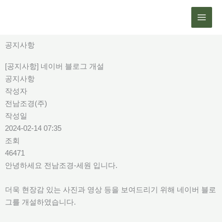
콘
텐
츠
로
공지사항
건
[공지사항] 네이버 블로그 개설
너
공지사항
뛰
작성자
기
전남조경(주)
작성일
2024-02-14 07:35
조회
46471
안녕하세요 전남조경-세원 입니다.
더욱 현장감 있는 사진과 영상 등을 보여드리기 위해 네이버 블로
그를 개설하였습니다.