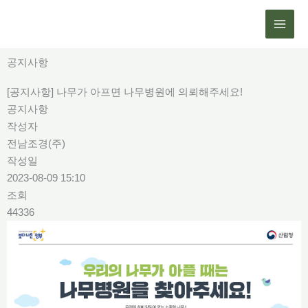
콘
텐
츠
로
공지사항
건
[공지사항] 나무가 아프면 나무병원에 의뢰해주세요!
너
공지사항
뛰
작성자
기
전남조경(주)
작성일
2023-08-09 15:10
조회
44336