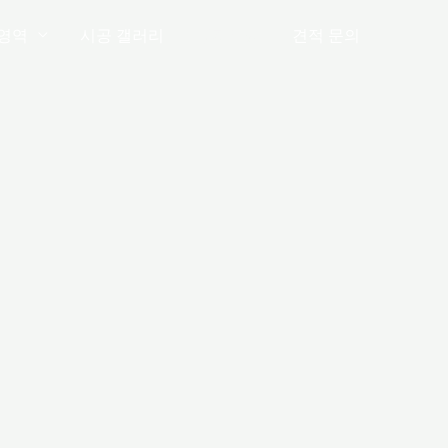
영역
시공 갤러리
공지사항
견적 문의