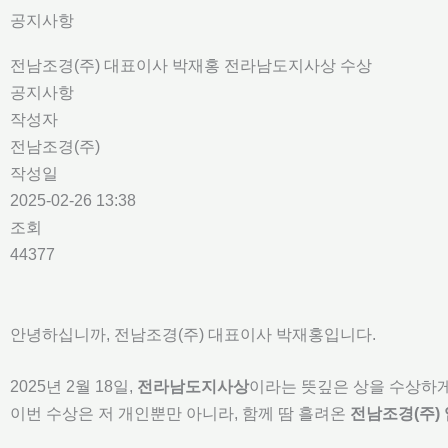
콘
공지사항
텐
전남조경(주) 대표이사 박재홍 전라남도지사상 수상
츠
공지사항
로
작성자
건
전남조경(주)
너
작성일
뛰
2025-02-26 13:38
기
조회
44377
안녕하십니까, 전남조경(주) 대표이사 박재홍입니다.
2025년 2월 18일,
전라남도지사상
이라는 뜻깊은 상을 수상하게
이번 수상은 저 개인뿐만 아니라, 함께 땀 흘려온
전남조경(주)