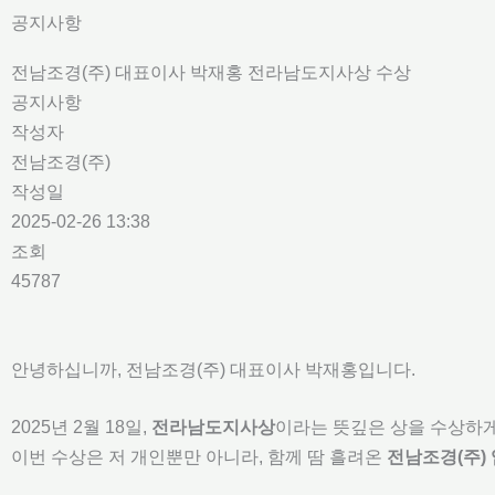
콘
공지사항
텐
전남조경(주) 대표이사 박재홍 전라남도지사상 수상
츠
공지사항
로
작성자
건
전남조경(주)
너
작성일
뛰
2025-02-26 13:38
기
조회
45787
안녕하십니까, 전남조경(주) 대표이사 박재홍입니다.
2025년 2월 18일,
전라남도지사상
이라는 뜻깊은 상을 수상하게
이번 수상은 저 개인뿐만 아니라, 함께 땀 흘려온
전남조경(주)