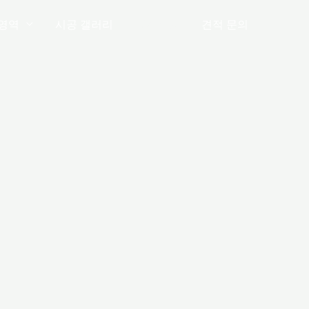
영역
시공 갤러리
공지사항
견적 문의