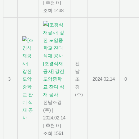
|
추천 0
|
조회 1438
[조경식재
전
공사] 강진
남
3
도암중학
조
2024.02.14
0
교 잔디 식
경
재 공사
(주)
전남조경
(주)
|
2024.02.14
|
추천 0
|
조회 1561