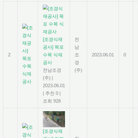
[조경식재
전
공사] 목포
남
2
수목 식재
조
2023.06.01
0
공사
경
전남조경
(주)
(주)
|
2023.06.01
|
추천 0
|
조회 928
[조경식재