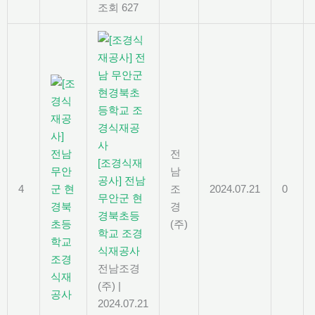
조회 627
전
[조경식재
남
공사] 전남
4
조
2024.07.21
0
무안군 현
경
경북초등
(주)
학교 조경
식재공사
전남조경
(주)
|
2024.07.21