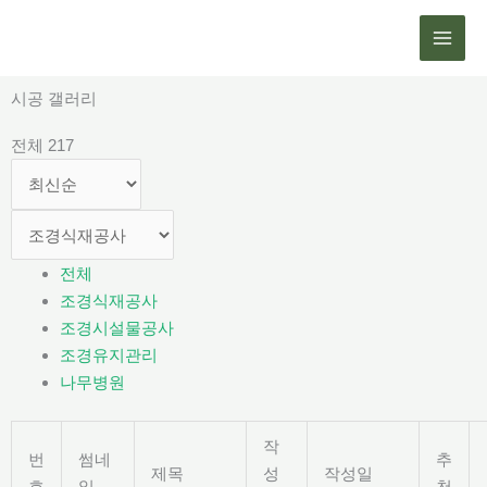
콘
텐
츠
로
시공 갤러리
건
전체 217
너
뛰
기
전체
조경식재공사
조경시설물공사
조경유지관리
나무병원
작
번
썸네
추
제목
성
작성일
호
일
천