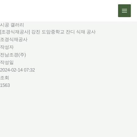
콘
텐
츠
시공 갤러리
로
[조경식재공사] 강진 도암중학교 잔디 식재 공사
건
조경식재공사
너
작성자
뛰
전남조경(주)
기
작성일
2024-02-14 07:32
조회
1563