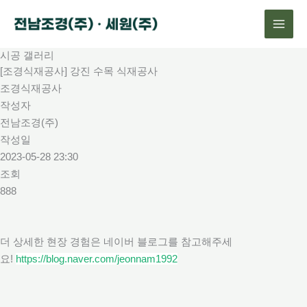
콘
텐
츠
시공 갤러리
로
[조경식재공사] 강진 수목 식재공사
건
조경식재공사
너
작성자
뛰
전남조경(주)
기
작성일
2023-05-28 23:30
조회
888
더 상세한 현장 경험은 네이버 블로그를 참고해주세
요!
https://blog.naver.com/jeonnam1992