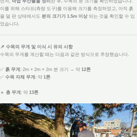
먼저,
낙엽 부산물을 정리
한 후, 수목의 분 크기를 확인하였습니다.
이를 위해 스타프(측량 도구)를 이용해 크기를 측정하였고, 아직 흙
을 덜 판 상태에서도
분의 크기가 1.5m 이상
되는 것을 확인할 수 있
었습니다.
📌 수목의 무게 및 이식 시 유의 사항
수
목의 무게를 계산할 때는 다음과 같은 방식으로 추정했습니다.
✅
흙 무게
: 2m × 2m × 2m 분 크기 → 약
12톤
✅
수목 자체 무게
: 약
1톤
🔹
총 무게
: 약
13톤